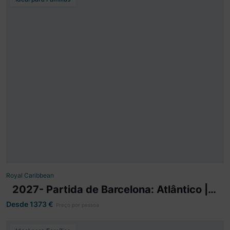
2027- Partida de Barcelona: Atlântico |
Mediterrâneo - Mariner of the Seas
10 dias visitando Lisboa, Porto, Barcelona, Palma de
Maiorca, NAVEGAÇÃO, Málaga, Tanger, Casablanca,
Marrocos, NAVEGAÇÃO, NAVEGAÇÃO, Lisboa.
Mariner of the Seas
Partida
Barcelona
Royal Caribbean
2027- Partida de Barcelona: Atlântico |
Ver mais detalhes
Mediterrâneo - Mariner of the Seas
Desde 1373
€
Preço por pessoa