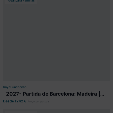
Ideal para Famílias
2027- Partida de Barcelona: Madeira | Costa
Marroquina - Mariner of the Seas
10 dias visitando Barcelona, NAVEGAÇÃO, Tanger,
Casablanca, Marrocos, NAVEGAÇÃO, Funchal, Funchal,
NAVEGAÇÃO, Porto, Lisboa.
Mariner of the Seas
Partida
Barcelona
Royal Caribbean
2027- Partida de Barcelona: Madeira |
Ver mais detalhes
Costa Marroquina - Mariner of the Seas
Desde 1242
€
Preço por pessoa