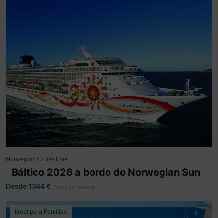
8 dias visitando Copenhaga, Polónia, Letónia, Suécia,
Estónia, Finlândia, Berlim.
Norwegian Sun
Partida
Copenhaga
Norwegian Cruise Line
Báltico 2026 a bordo do Norwegian Sun
Ver mais detalhes
Desde 1344
€
Preço por pessoa
Ideal para Famílias
2027- Partida de Barcelona: Marrocos |