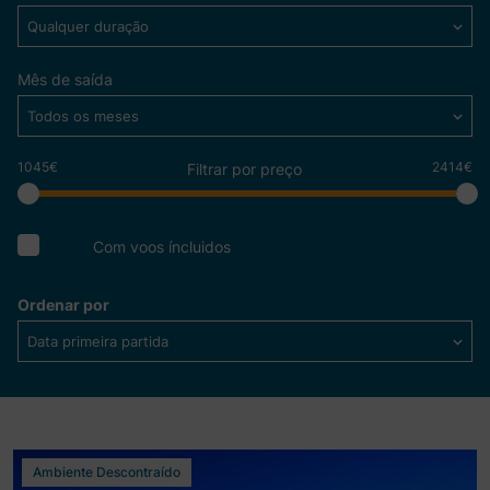
Qualquer duração
Mês de saída
Todos os meses
1045€
2414€
Filtrar por preço
Com voos íncluidos
Ordenar por
Data primeira partida
Ver mais detalhes
Ambiente Descontraído
Báltico 2026 a bordo do Norwegian Sun