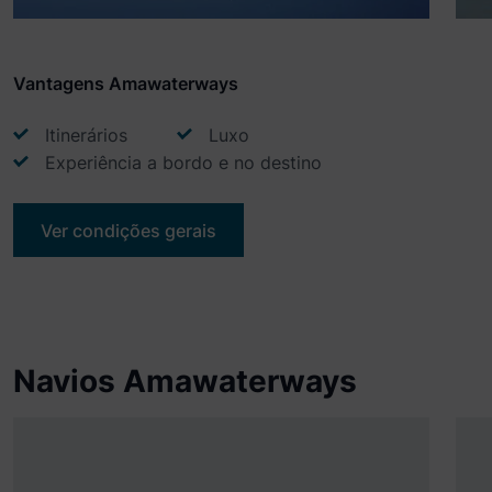
Vantagens Amawaterways
Itinerários
Luxo
Experiência a bordo e no destino
Ver condições gerais
Navios Amawaterways
Ver mais detalhes
Ano de Construção
An
2009
-