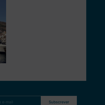
directamente no mar. (Sujeito a
condições metereológicas e de
ancoragem). Para enriquecer esta
experiência, a Variety Cruises
disponibiliza vários equipamentos
para desportos aquáticos, como
caiaques e equipamento de
o
snorkeling. No interior do veleiro
poderá contar com um lounge, uma
pequena biblioteca, TV e sofás
confortáveis ​​para relaxar com
outros passageiros. O bar e
restaurante estão localizados no
convés principal.
e
Subscrever