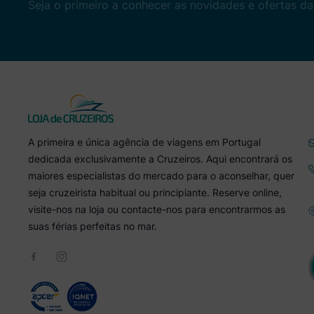
Seja o primeiro a conhecer as novidades e ofertas da
ancoragem). Para enriquecer esta
experiência, a Variety Cruises
disponibiliza vários equipamentos
para desportos aquáticos, como
caiaques e equipamento de
snorkeling. No interior do veleiro
poderá contar com um lounge, uma
pequena biblioteca, TV e sofás
confortáveis ​​para relaxar com
outros passageiros. O bar e
restaurante estão localizados no
A primeira e única agência de viagens em Portugal
convés principal.
dedicada exclusivamente a Cruzeiros. Aqui encontrará os
maiores especialistas do mercado para o aconselhar, quer
seja cruzeirista habitual ou principiante. Reserve online,
visite-nos na loja ou contacte-nos para encontrarmos as
suas férias perfeitas no mar.