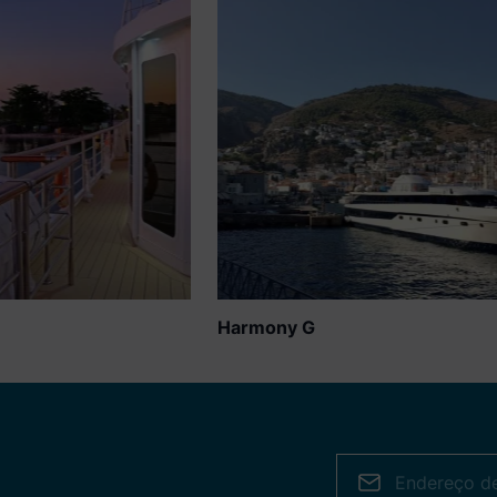
iço de cocktail
2001
 a sessão.
tal
Capacidade Total
44
2015, o Callisto é um
A atmosfera a bordo do iate
m capacidade para 34
Harmony G é descontraída. Este é 
e
tipo de navio que atrai as pessoas
cer a Grécia e o
que preferem a tranquilidade de
mo se estivesse a
uma pequena embarcação. A bordo
 iate privado. Uma vez
do Harmony G poderá visitar
a de uma pequena
algumas das Ilhas Gregas, Israel,
o Callisto consegue
Egipto e Jordânia. Geralmente,
ortos mais
existem pernoitas em alguns dos
s da Grécia e do Mar
portos, por onde passa este iate.
Harmony G
ferecendo por isso uma
Deste modo, terá a oportunidade d
nica, aliada à
conhecer melhor a noite da cidade
e e relaxamento.
que está a visitar.