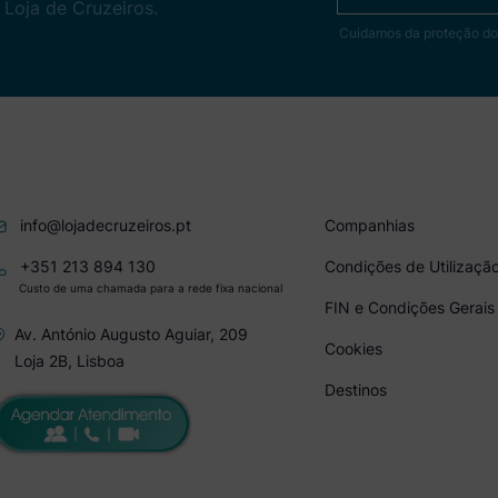
 Loja de Cruzeiros.
Cuidamos da proteção do
info@lojadecruzeiros.pt
Companhias
+351 213 894 130
Condições de Utilizaçã
Custo de uma chamada para a rede fixa nacional
FIN e Condições Gerais
Av. António Augusto Aguiar, 209
Cookies
Loja 2B, Lisboa
Destinos