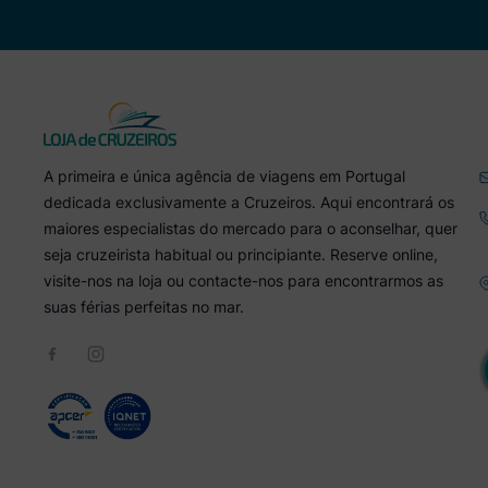
luxuoso, onde a natureza está tão
presente, que nos leva a viajar para
outro lugar. A não perder, é mesmo
o Magic Carpet, a primeira
plataforma flutuante do mundo, que
alcança 13 andares, acima do nível
do mar. Aqui poderá usufruir de um
bar completo, música ao vivo e de
uma vista deslumbrante.
A primeira e única agência de viagens em Portugal
dedicada exclusivamente a Cruzeiros. Aqui encontrará os
maiores especialistas do mercado para o aconselhar, quer
seja cruzeirista habitual ou principiante. Reserve online,
visite-nos na loja ou contacte-nos para encontrarmos as
suas férias perfeitas no mar.