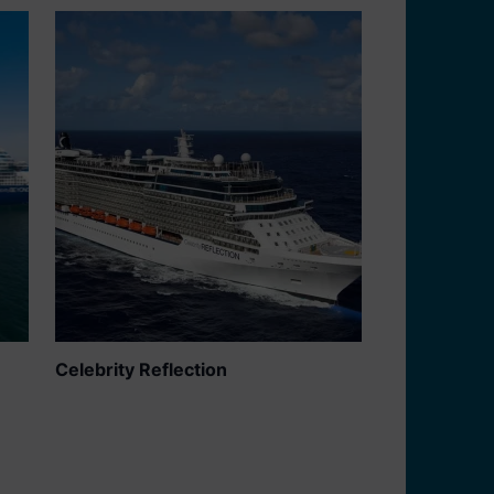
Ano de Construção
2012
Capacidade Total
3030
Relaxe como nunca antes nas 34
novas e amplas suítes AquaClass
com interiores luxuosos. Este barco
também tem mais notícias, Celebrity
Reflecion tem mais um deck, 72
cabines adicionais e mais lugares
tanto no restaurante principal e
restaurantes de especialidades,
mais espreguiçadeiras no deck das
piscinas e mais lugares no teatro.
Celebrity Reflection
Além disso, o renovado Michael's
Club oferece 50 tipos de cerveja de
todo o mundo, e o novo Lawn Club
Grill oferece uma grande variedade
...