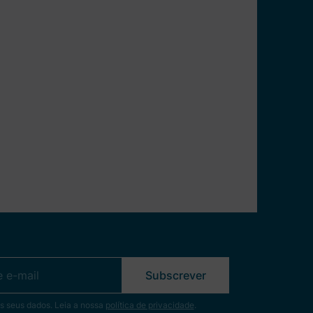
a
e
Subscrever
s seus dados. Leia a nossa
política de privacidade
.