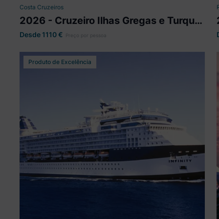
Costa Cruzeiros
2026 - Cruzeiro Ilhas Gregas e Turquia
- Costa Fortuna
Ver mais detalhes
Desde 1110
€
Preço por pessoa
Produto de Excelência
2026 - Grécia e Turquia - Celebrity
Infinity
8 dias visitando Barcelona, Santorini, Rodes,
Kusadasi, Mykonos, Thessaloniki, Navegação,
Atenas.
Celebrity Infinity
Partida
Atenas