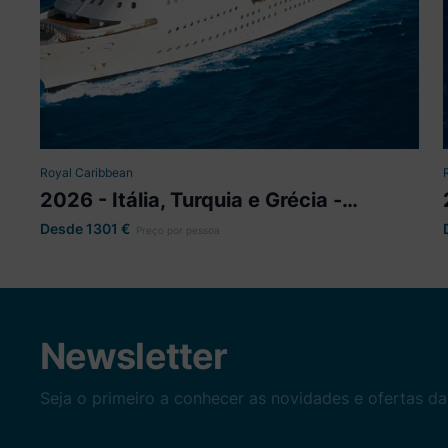
Brilliance of the Seas
Partida
Civitavecchia (Roma)
Royal Caribbean
2026 - Itália, Turquia e Grécia -
Brilliance of the seas
Desde 1301
€
Preço por pessoa
Newsletter
Seja o primeiro a conhecer as novidades e ofertas da