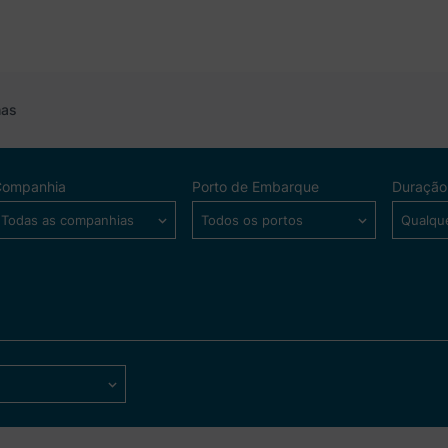
has
Companhia
Porto de Embarque
Duração
Todas as companhias
Todos os portos
Qualqu
Ver mais detalhes
V