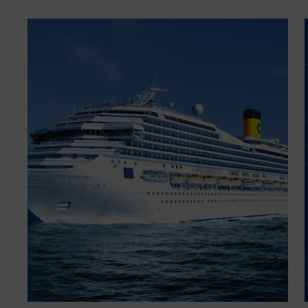
2026 - Cruzeiro Ilhas Gregas e Turquia
- Costa Fortuna
8 dias visitando Istambul, Santorini, Pireus
(Atenas), Rodes, Navegação, Heraklion, Istambul,
Mykonos.
Costa Fortuna
Partida
Istambul