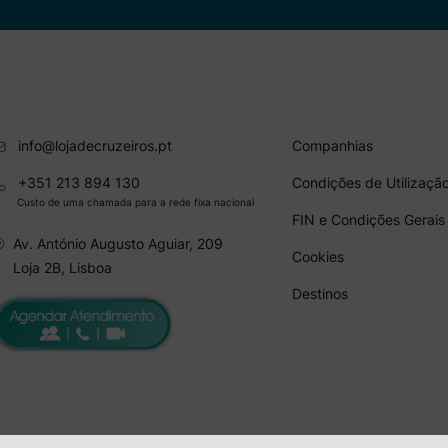
info@lojadecruzeiros.pt
Companhias
+351 213 894 130
Condições de Utilizaçã
Custo de uma chamada para a rede fixa nacional
FIN e Condições Gerais
Av. António Augusto Aguiar, 209
Cookies
Loja 2B, Lisboa
Destinos