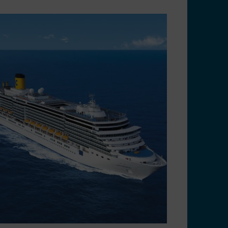
6 - Cruzeiro desde Veneza a Grécia
roácia - Costa Deliziosa
as visitando Veneza, Corfu, Zaquintos,
stoli, Split, Veneza, Bari, Dubrovnik.
 Deliziosa
da
eza