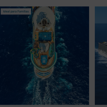
Ideal para Famílias
2026 - Grécia e Croácia- Explorer of
202
the Seas
e C
8 dias visitando Ravenna, Itália, Dubrovnik,
8 di
Atenas, Santorini, Navegação, Ravenna, Itália,
Argo
NAVEGAÇÃO, Split.
Explorer of the Seas
Costa
Partida
Parti
Ravenna
Ven