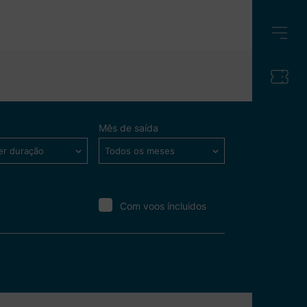
Mês de saída
er duração
Todos os meses
Com voos íncluidos
er mais detalhes