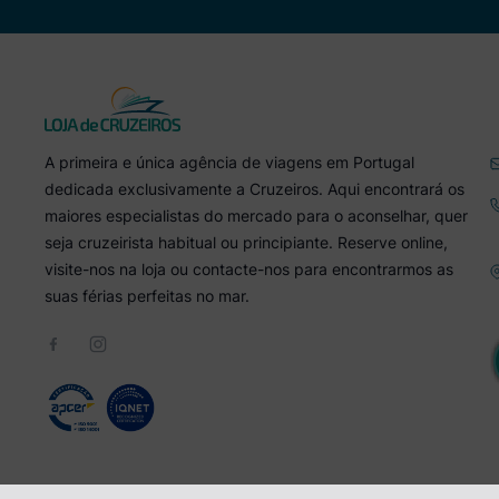
A primeira e única agência de viagens em Portugal
dedicada exclusivamente a Cruzeiros. Aqui encontrará os
maiores especialistas do mercado para o aconselhar, quer
seja cruzeirista habitual ou principiante. Reserve online,
visite-nos na loja ou contacte-nos para encontrarmos as
suas férias perfeitas no mar.