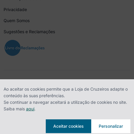
Privacidade
Quem Somos
Sugestões e Reclamações
Agência de Viagens Tagus, SA. - Av. Da República, Nº 90 – 3º Esq, 1649-
Ao aceitar os cookies permite que a Loja de Cruzeiros adapte o
024 Lisboa | Cap. Social 100.000,00 Euros | NIPC 500 011 028 | RNAVT
conteúdo às suas preferências.
1700
Se continuar a navegar aceitará a utilização de cookies no site.
Saiba mais
aqui
.
Aceitar cookies
Personalizar