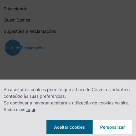
Privacidade
Quem Somos
Sugestões e Reclamações
Agência de Viagens Tagus, SA. - Av. Da República, Nº 90 – 3º Esq, 1649-
Ao aceitar os cookies permite que a Loja de Cruzeiros adapte o
024 Lisboa | Cap. Social 100.000,00 Euros | NIPC 500 011 028 | RNAVT
conteúdo às suas preferências.
1700
Se continuar a navegar aceitará a utilização de cookies no site.
Saiba mais
aqui
.
Aceitar cookies
Personalizar